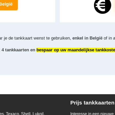
België
r je de tankkaart wenst te gebruiken,
enkel in België
of in
ot 4 tankkaarten en
bespaar op uw maandelijkse tankkost
Prijs tankkaarten
s, Texaco, Shell, Lukoil,
Interesse in een nieuwe 