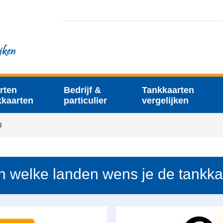
rten
Bedrijf &
Tankkaarten
kkaarten
particulier
vergelijken
d
 In welke landen wens je de tankka