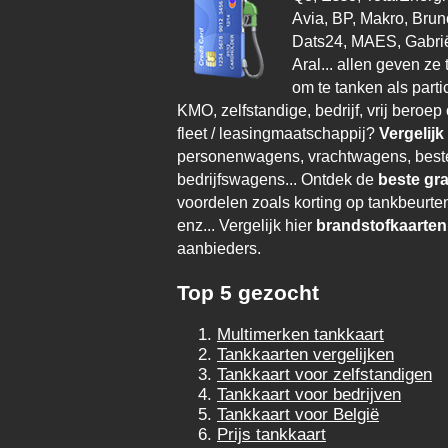
Avia, BP, Makro, Bru
Dats24, MAES, Gabrië
Aral... allen geven ze
om te tanken als parti
KMO, zelfstandige, bedrijf, vrij beroe
fleet / leasingmaatschappij?
Vergelijk
personenwagens, vrachtwagens, best
bedrijfswagens... Ontdek de
beste gra
voordelen zoals korting op tankbeurten
enz... Vergelijk hier
brandstofkaarten
aanbieders.
Top 5 gezocht
Multimerken tankkaart
Tankkaarten vergelijken
Tankkaart voor zelfstandigen
Tankkaart voor bedrijven
Tankkaart voor België
Prijs tankkaart