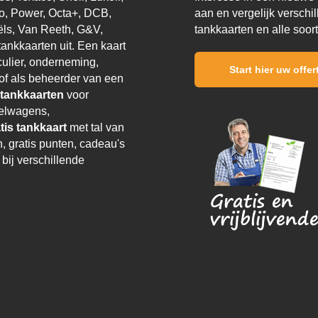
no, Power, Octa+, DCB,
aan en vergelijk verschi
ls, Van Reeth, G&V,
tankkaarten en alle soor
 tankkaarten uit. Een kaart
culier, onderneming,
Start hier uw offe
p of als beheerder van een
 tankkaarten
voor
elwagens,
tis tankkaart
met tal van
, gratis punten, cadeau's
bij verschillende