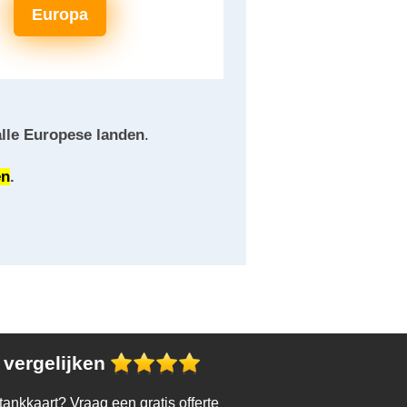
Europa
alle Europese landen
.
en
.
 vergelijken
tankkaart? Vraag een gratis offerte