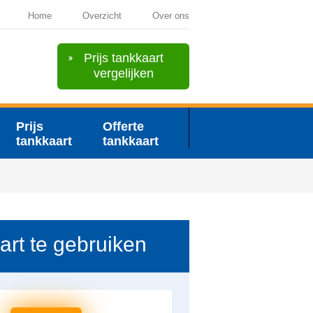
Home
Overzicht
Over ons
Prijs tankkaart
vergelijken
Prijs
Offerte
tankkaart
tankkaart
art te gebruiken