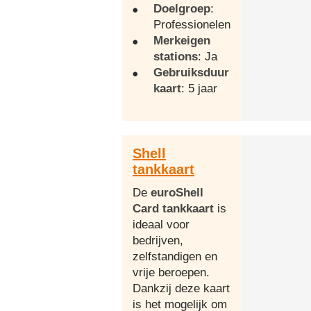
Doelgroep
:
Professionelen
Merkeigen
stations
: Ja
Gebruiksduur
kaart
: 5 jaar
Shell
tankkaart
De
euroShell
Card tankkaart
is
ideaal voor
bedrijven,
zelfstandigen en
vrije beroepen.
Dankzij deze kaart
is het mogelijk om