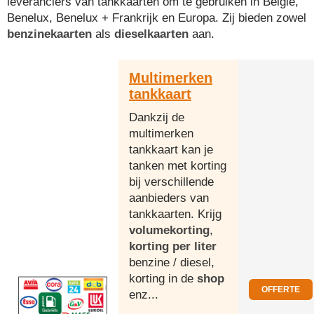
leveranciers van tankkaarten om te gebruiken in België,
Benelux, Benelux + Frankrijk en Europa. Zij bieden zowel
benzinekaarten
als
dieselkaarten
aan.
Multimerken
tankkaart
Dankzij de
multimerken
tankkaart kan je
tanken met korting
bij verschillende
aanbieders van
tankkaarten. Krijg
volumekorting
,
korting per liter
benzine / diesel,
korting in de
shop
OFFERTE
enz...