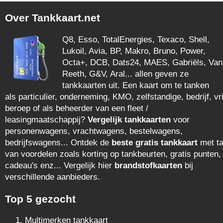
Over Tankkaart.net
Q8, Esso, TotalEnergies, Texaco, Shell,
Lukoil, Avia, BP, Makro, Bruno, Power,
Octa+, DCB, Dats24, MAES, Gabriëls, Van
Reeth, G&V, Aral... allen geven ze
tankkaarten uit. Een kaart om te tanken
als particulier, onderneming, KMO, zelfstandige, bedrijf, vri
beroep of als beheerder van een fleet /
leasingmaatschappij?
Vergelijk tankkaarten
voor
personenwagens, vrachtwagens, bestelwagens,
bedrijfswagens... Ontdek de
beste gratis tankkaart
met ta
van voordelen zoals korting op tankbeurten, gratis punten,
cadeau's enz... Vergelijk hier
brandstofkaarten
bij
verschillende aanbieders.
Top 5 gezocht
Multimerken tankkaart