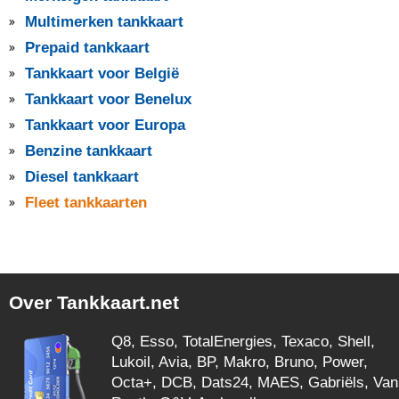
Multimerken tankkaart
Prepaid tankkaart
Tankkaart voor België
Tankkaart voor Benelux
Tankkaart voor Europa
Benzine tankkaart
Diesel tankkaart
Fleet tankkaarten
Over Tankkaart.net
Q8, Esso, TotalEnergies, Texaco, Shell,
Lukoil, Avia, BP, Makro, Bruno, Power,
Octa+, DCB, Dats24, MAES, Gabriëls, Van